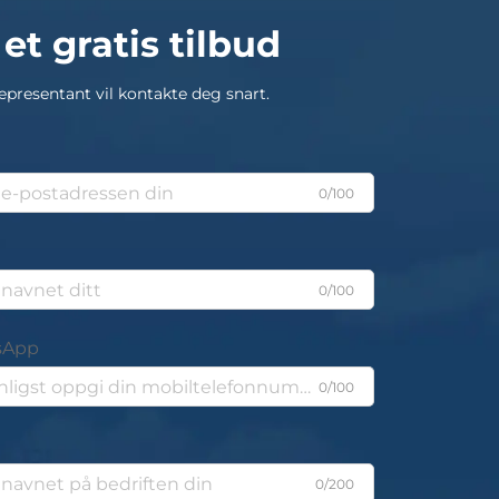
 et gratis tilbud
epresentant vil kontakte deg snart.
0/100
0/100
sApp
0/100
0/200