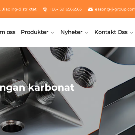
Jiading-distriktet
+86-13916566563
eason@lj-group.co
m oss
Produkter
Nyheter
Kontakt Oss
angan karbonat