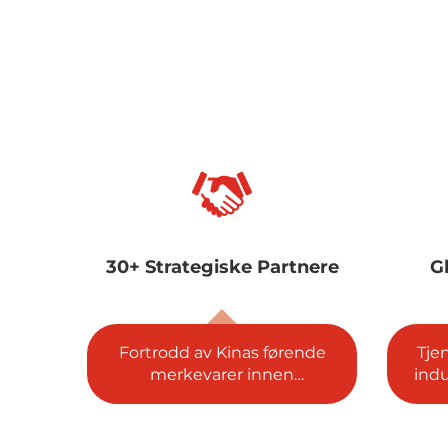
nere
Globalt rækkevidde
ende
Tjenester til 100+ land, 30+
Mi
industrier & 5,000+ kunder.
l