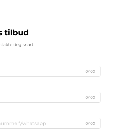
s tilbud
ntakte deg snart.
0/100
0/100
0/100