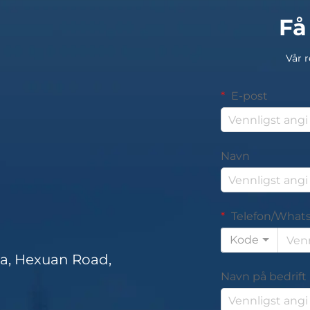
Få
Vår r
E-post
Navn
Telefon/What
Kode
za, Hexuan Road,
Navn på bedrift