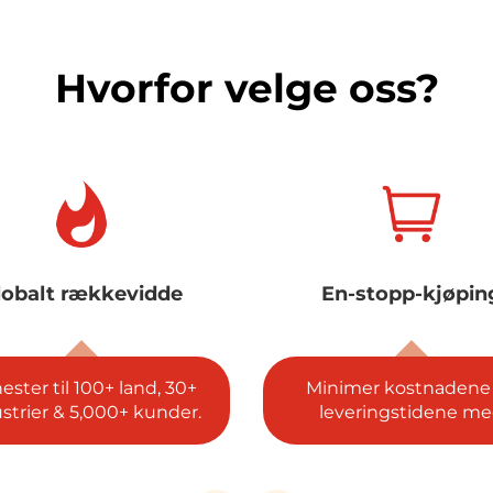
Hvorfor velge oss?
En-stopp-kjøping
5 globale sertifiser
nimer kostnadene og
Sikring på ISO, SGS, R
everingstidene med
REACH og CE-konformi
integrert innkjøp.